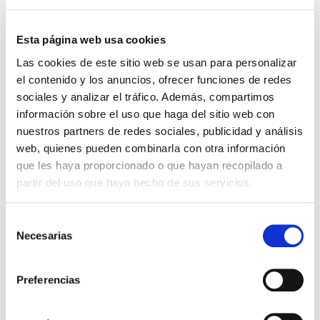
Esta página web usa cookies
Las cookies de este sitio web se usan para personalizar
el contenido y los anuncios, ofrecer funciones de redes
SUDADERA ROSA MUJER
CHÁNDAL INFANTIL ADIDAS
54,99 €
64,99 €
FELPA ROSA
sociales y analizar el tráfico. Además, compartimos
información sobre el uso que haga del sitio web con
nuestros partners de redes sociales, publicidad y análisis
-40%
web, quienes pueden combinarla con otra información
que les haya proporcionado o que hayan recopilado a
partir del uso que haya hecho de sus servicios.
Selección
Necesarias
de
consentimiento
Preferencias