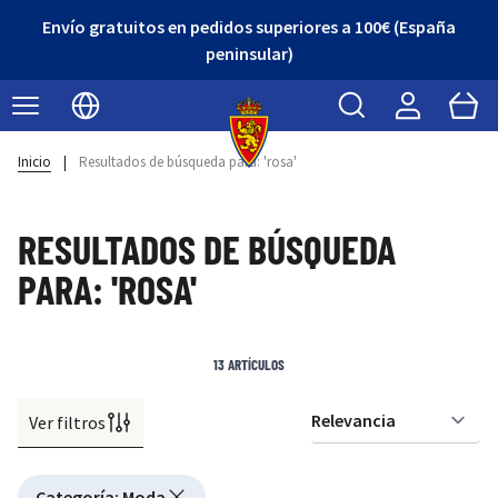
Envío gratuitos en pedidos superiores a 100€ (España
peninsular)
Buscar
Cart
Seleccionar idioma
Inicio
|
Resultados de búsqueda para: 'rosa'
RESULTADOS DE BÚSQUEDA
PARA: 'ROSA'
13
ARTÍCULOS
Ver filtros
Or
Active filtering
Categoría
:
Moda