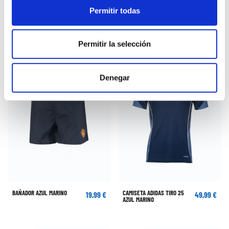
PANTALÓN ADIDAS Z.N.E.
SUDADERA ADIDAS VERDE
63,00 €
41,99 €
BLANCO
BOSQUE
Permitir todas
90,00 €
59,99 €
Permitir la selección
Denegar
BAÑADOR AZUL MARINO
CAMISETA ADIDAS TIRO 25
19,99 €
49,99 €
AZUL MARINO