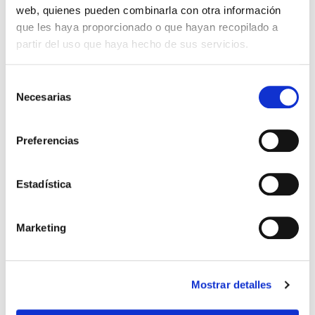
web, quienes pueden combinarla con otra información
que les haya proporcionado o que hayan recopilado a
partir del uso que haya hecho de sus servicios.
SUDADERA ADIDAS VERDE
PANTALÓN ADIDAS VERDE
34,99 €
34,99 €
BOSQUE NIÑO
BOSQUE
49,99 €
49,99 €
Selección
Necesarias
de
consentimiento
-30%
-30%
Preferencias
Estadística
Marketing
Mostrar detalles