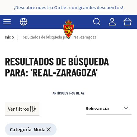
¡Descubre nuestro Outlet con grandes descuentos!
Buscar
Cart
Seleccionar idioma
Inicio
|
Resultados de búsqueda para: 'real-zaragoza'
RESULTADOS DE BÚSQUEDA
PARA: 'REAL-ZARAGOZA'
ARTÍCULOS
1
-
36
DE
42
Ver filtros
Or
Active filtering
Categoría
:
Moda