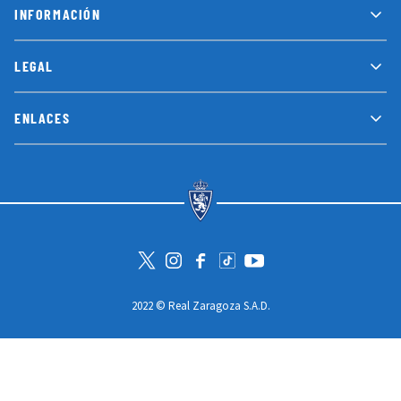
INFORMACIÓN
LEGAL
ENLACES
Visita la cuenta de Twitter
Visita el perfil de Instagram
Visita la página de Facebook
Visit Tiktok account
Visita el canal de Youtube
2022 © Real Zaragoza S.A.D.