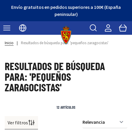
Envío gratuitos en pedidos superiores a 100€ (España
peninsular)
Buscar
Cart
Seleccionar idioma
Inicio
|
Resultados de búsqueda para: 'pequeños zaragocistas'
RESULTADOS DE BÚSQUEDA
PARA: 'PEQUEÑOS
ZARAGOCISTAS'
12
ARTÍCULOS
Ver filtros
Or