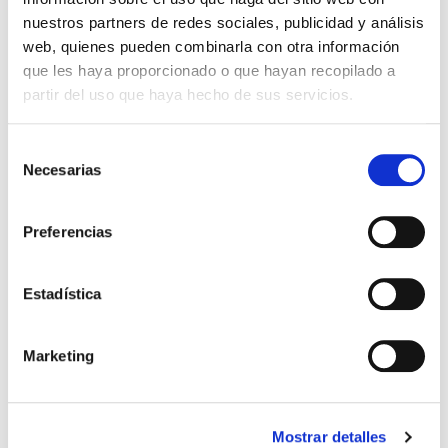
nuestros partners de redes sociales, publicidad y análisis
web, quienes pueden combinarla con otra información
que les haya proporcionado o que hayan recopilado a
partir del uso que haya hecho de sus servicios.
Selección
SUDADERA AZUL REAL
JERSEY NAVIDEÑO REAL
49,99 €
29,99 €
ZARAGOZA
ZARAGOZA
Necesarias
de
49,99 €
consentimiento
Preferencias
Estadística
Marketing
Mostrar detalles