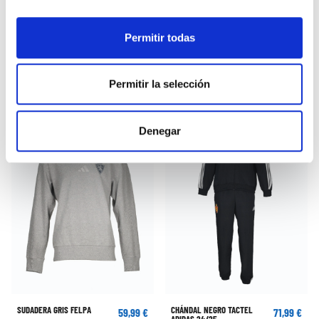
Permitir todas
PANTALÓN LARGO ALGODÓN
CHÁNDAL CASUAL CARIÑENA
55,00 €
74,99 €
GRIS
Permitir la selección
Denegar
SUDADERA GRIS FELPA
CHÁNDAL NEGRO TACTEL
59,99 €
71,99 €
ADIDAS 24/25