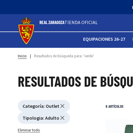
TIENDA OFICIAL
REAL ZARAGOZA
EQUIPACIONES 26-27
Inicio
|
Resultados de búsqueda para: 'verde'
RESULTADOS DE BÚSQU
Active filtering
Categoría
:
Outlet
Ver filtros
6
ARTÍCULOS
Tipologia
:
Adulto
Eliminar todo