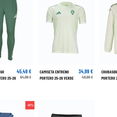
45,49 €
34,99 €
RGO
CAMISETA ENTRENO
CHUBASQU
64,99 €
49,99 €
ERO 25-26
PORTERO 25-26 VERDE
PORTERO 
-40%