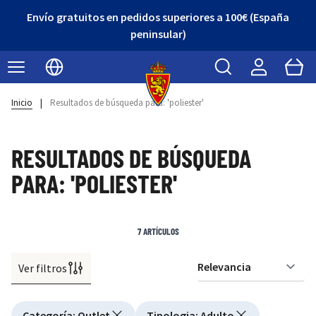
Envío gratuitos en pedidos superiores a 100€ (España
peninsular)
Buscar
Cart
Seleccionar idioma
Inicio
|
Resultados de búsqueda para: 'poliester'
RESULTADOS DE BÚSQUEDA
PARA: 'POLIESTER'
7
ARTÍCULOS
Ver filtros
Or
Active filtering
Categoría
:
Outlet
Tipologia
:
Adulto