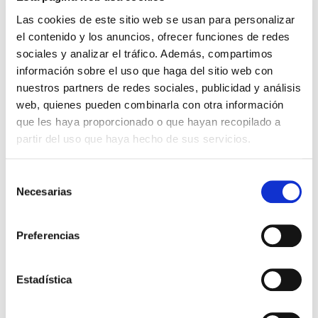
Las cookies de este sitio web se usan para personalizar
el contenido y los anuncios, ofrecer funciones de redes
sociales y analizar el tráfico. Además, compartimos
información sobre el uso que haga del sitio web con
nuestros partners de redes sociales, publicidad y análisis
web, quienes pueden combinarla con otra información
que les haya proporcionado o que hayan recopilado a
partir del uso que haya hecho de sus servicios.
CHAQUETA TÉCNICA ADIDAS
CHÁNDAL NEGRO FELPA
66,00 €
51,00 €
Selección
ADULTO
ADIDAS
110,00 €
85,00 €
Necesarias
de
consentimiento
Preferencias
-40%
Estadística