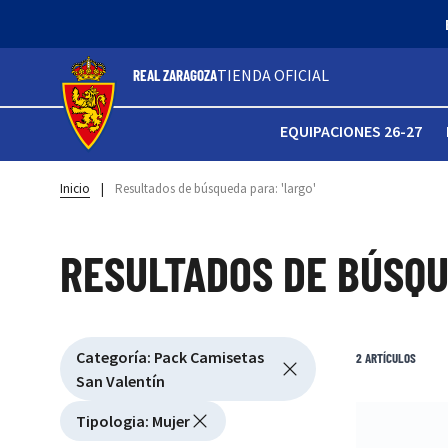
TIENDA OFICIAL
REAL ZARAGOZA
EQUIPACIONES 26-27
Inicio
|
Resultados de búsqueda para: 'largo'
RESULTADOS DE BÚSQU
Active filtering
Categoría
:
Pack Camisetas
Ver filtros
2
ARTÍCULOS
San Valentín
Tipologia
:
Mujer