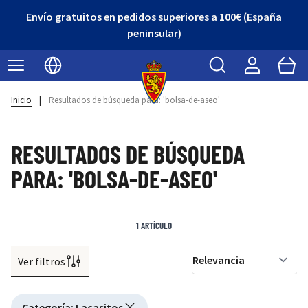
Envío gratuitos en pedidos superiores a 100€ (España
peninsular)
Buscar
Cart
Seleccionar idioma
Inicio
|
Resultados de búsqueda para: 'bolsa-de-aseo'
RESULTADOS DE BÚSQUEDA
PARA: 'BOLSA-DE-ASEO'
1
ARTÍCULO
Ver filtros
Or
Active filtering
Categoría
:
Lacasitos