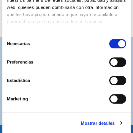
nuestros partners de redes sociales, publicidad y análisis
web, quienes pueden combinarla con otra información
que les haya proporcionado o que hayan recopilado a
partir del uso que haya hecho de sus servicios.
Selección
Necesarias
de
ASISTENCIA PERSONALIZADA
consentimiento
Contacta con nosotros para solucionar cualquier duda.
Preferencias
ENVÍOS GRATUITOS
Por compras superiores a 100€ (España peninsular)
Estadística
COMPRAS SEGURAS
Marketing
Plataforma de pago segura a través de tarjeta o
PayPal.
Mostrar detalles