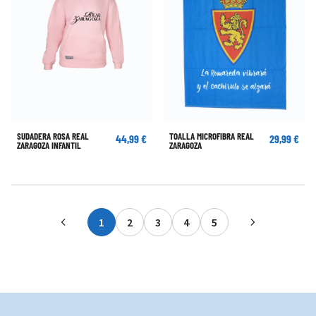
SUDADERA ROSA REAL
TOALLA MICROFIBRA REAL
44,99 €
29,99 €
ZARAGOZA INFANTIL
ZARAGOZA
1
2
3
4
5
Actualmente estás leyendo página
Página
Página
Página
Página