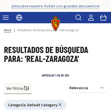
¡Descubre nuestro Outlet con grandes descuentos!
Buscar
Cart
Seleccionar idioma
Inicio
|
Resultados de búsqueda para: 'real-zaragoza'
RESULTADOS DE BÚSQUEDA
PARA: 'REAL-ZARAGOZA'
ARTÍCULOS
1
-
36
DE
263
Ver filtros
Or
Active filtering
Categoría
:
Default Category