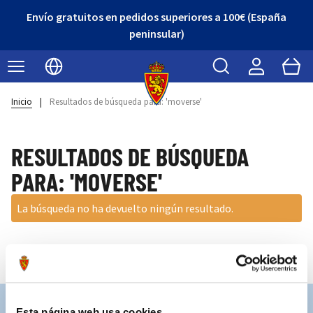
Envío gratuitos en pedidos superiores a 100€ (España
peninsular)
Buscar
Cart
Seleccionar idioma
Inicio
|
Resultados de búsqueda para: 'moverse'
RESULTADOS DE BÚSQUEDA
PARA: 'MOVERSE'
La búsqueda no ha devuelto ningún resultado.
Esta página web usa cookies