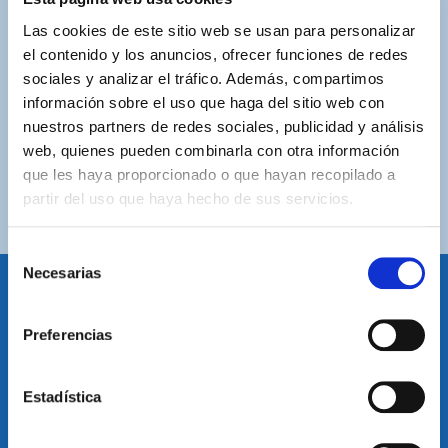
ASISTENCIA PERSONALIZADA
Las cookies de este sitio web se usan para personalizar
Contacta con nosotros para solucionar cualquier duda.
el contenido y los anuncios, ofrecer funciones de redes
sociales y analizar el tráfico. Además, compartimos
ENVÍOS GRATUITOS
información sobre el uso que haga del sitio web con
Por compras superiores a 100€ (España peninsular)
nuestros partners de redes sociales, publicidad y análisis
web, quienes pueden combinarla con otra información
COMPRAS SEGURAS
que les haya proporcionado o que hayan recopilado a
Plataforma de pago segura a través de tarjeta o
partir del uso que haya hecho de sus servicios.
PayPal.
Selección
Necesarias
de
consentimiento
IDIOMA
Preferencias
Restablecer el idioma
Volver arriba
Estadística
SUSCRÍBETE A NUESTRA NEWSLETTER