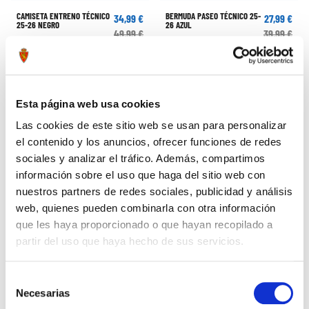
34,99 €
27,99 €
25-26 NEGRO
26 AZUL
49,99 €
39,99 €
Esta página web usa cookies
Las cookies de este sitio web se usan para personalizar
el contenido y los anuncios, ofrecer funciones de redes
sociales y analizar el tráfico. Además, compartimos
información sobre el uso que haga del sitio web con
nuestros partners de redes sociales, publicidad y análisis
web, quienes pueden combinarla con otra información
que les haya proporcionado o que hayan recopilado a
partir del uso que haya hecho de sus servicios.
POLO PASEO JUGADOR 25-26
PANTALÓN CORTO ENTRENO
34,99 €
27,99 €
ROSA
JUGADOR 25-26 AZUL MARINO
49,99 €
39,99 €
Selección
Necesarias
de