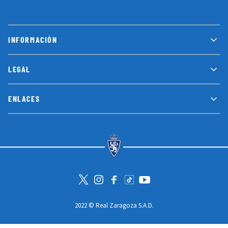
INFORMACIÓN
LEGAL
ENLACES
Visita la cuenta de Twitter
Visita el perfil de Instagram
Visita la página de Facebook
Visit Tiktok account
Visita el canal de Youtube
2022 © Real Zaragoza S.A.D.