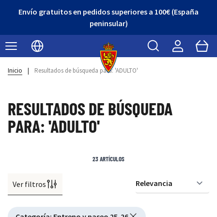
¡Descubre nuestro Outlet con grandes descuentos!
Buscar
Cart
Seleccionar idioma
Inicio
|
Resultados de búsqueda para: 'ADULTO'
RESULTADOS DE BÚSQUEDA
PARA: 'ADULTO'
23
ARTÍCULOS
Ver filtros
Or
Active filtering
Categoría
:
Entreno y paseo 25-26