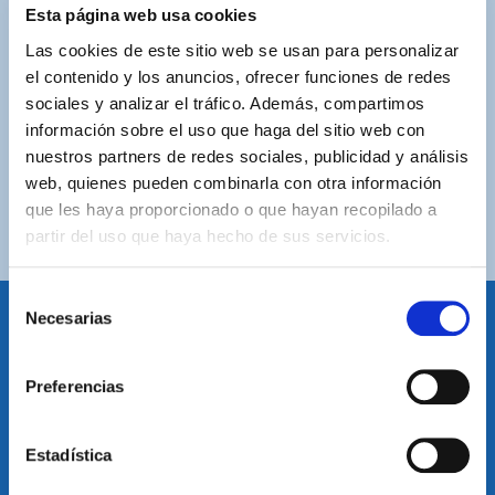
ASISTENCIA PERSONALIZADA
Esta página web usa cookies
Contacta con nosotros para solucionar cualquier duda.
Las cookies de este sitio web se usan para personalizar
el contenido y los anuncios, ofrecer funciones de redes
ENVÍOS GRATUITOS
sociales y analizar el tráfico. Además, compartimos
Por compras superiores a 100€ (España peninsular)
información sobre el uso que haga del sitio web con
nuestros partners de redes sociales, publicidad y análisis
COMPRAS SEGURAS
web, quienes pueden combinarla con otra información
Plataforma de pago segura a través de tarjeta o
que les haya proporcionado o que hayan recopilado a
PayPal.
partir del uso que haya hecho de sus servicios.
Selección
Necesarias
de
consentimiento
IDIOMA
Preferencias
Restablecer el idioma
Volver arriba
Estadística
SUSCRÍBETE A NUESTRA NEWSLETTER