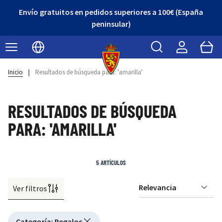
Envío gratuitos en pedidos superiores a 100€ (España
peninsular)
Buscar
Cart
Seleccionar idioma
Inicio
|
Resultados de búsqueda para: 'amarilla'
RESULTADOS DE BÚSQUEDA
PARA: 'AMARILLA'
5
ARTÍCULOS
Ver filtros
Or
Active filtering
Categoría
:
Regalos