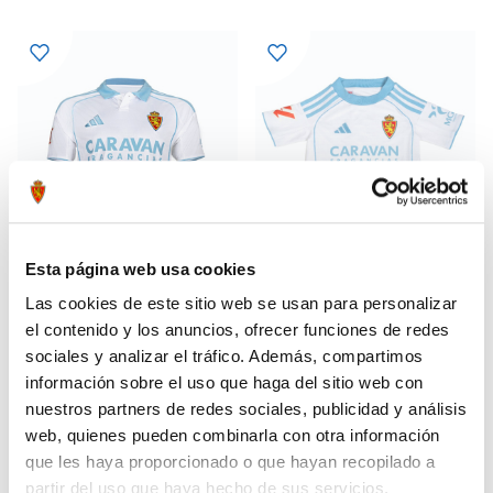
Esta página web usa cookies
Las cookies de este sitio web se usan para personalizar
el contenido y los anuncios, ofrecer funciones de redes
CAMISETA HOME 25-26
MINIKIT HOME 25-26
63,99 €
55,99 €
sociales y analizar el tráfico. Además, compartimos
79,99 €
69,99 €
información sobre el uso que haga del sitio web con
nuestros partners de redes sociales, publicidad y análisis
web, quienes pueden combinarla con otra información
que les haya proporcionado o que hayan recopilado a
partir del uso que haya hecho de sus servicios.