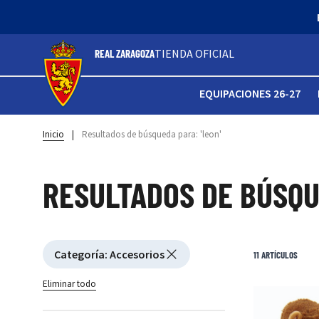
TIENDA OFICIAL
REAL ZARAGOZA
EQUIPACIONES 26-27
Inicio
|
Resultados de búsqueda para: 'leon'
RESULTADOS DE BÚSQU
Active filtering
Categoría
:
Accesorios
Ver filtros
11
ARTÍCULOS
Eliminar todo