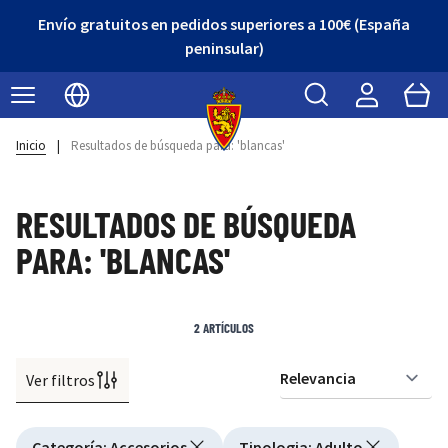
Envío gratuitos en pedidos superiores a 100€ (España
peninsular)
Buscar
Cart
Seleccionar idioma
Inicio
|
Resultados de búsqueda para: 'blancas'
RESULTADOS DE BÚSQUEDA
PARA: 'BLANCAS'
2
ARTÍCULOS
Ver filtros
Or
Active filtering
Categoría
:
Accesorios
Tipologia
:
Adulto