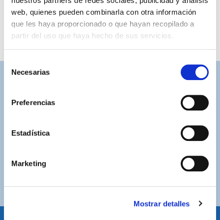
nuestros partners de redes sociales, publicidad y análisis
web, quienes pueden combinarla con otra información
que les haya proporcionado o que hayan recopilado a
partir del uso que haya hecho de sus servicios.
Selección
Necesarias
de
ASISTENCIA PERSONALIZADA
consentimiento
Contacta con nosotros para solucionar cualquier duda.
Preferencias
ENVÍOS GRATUITOS
Por compras superiores a 100€ (España peninsular)
Estadística
COMPRAS SEGURAS
Marketing
Plataforma de pago segura a través de tarjeta o
PayPal.
Mostrar detalles