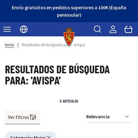
Envío gratuitos en pedidos superiores a 100€ (España
peninsular)
Buscar
Cart
Seleccionar idioma
Inicio
|
Resultados de búsqueda para: 'avispa'
RESULTADOS DE BÚSQUEDA
PARA: 'AVISPA'
5
ARTÍCULOS
Ver filtros
Or
Active filtering
Categoría
:
Mujer