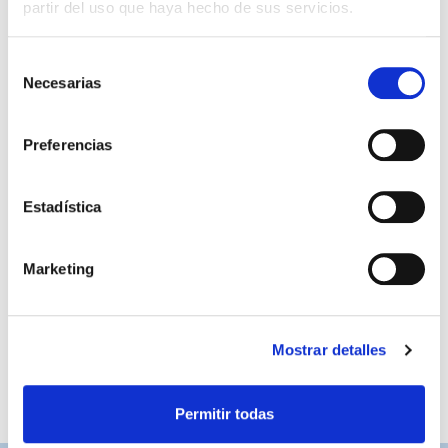
partir del uso que haya hecho de sus servicios.
Selección
Necesarias
de
consentimiento
Preferencias
Estadística
PANTALÓN PREMATCH AVISPA
22,50 €
23/24
45,00 €
Marketing
Mostrar detalles
Permitir todas