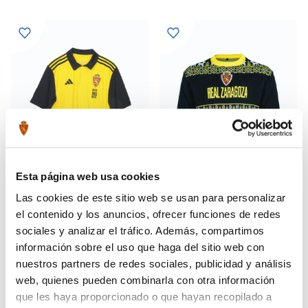
Esta página web usa cookies
Las cookies de este sitio web se usan para personalizar
el contenido y los anuncios, ofrecer funciones de redes
POLO PREMATCH AVISPA 23/24
JERSEY NAVIDEÑO AVISPA
22,50 €
49,99 €
REAL ZARAGOZA
sociales y analizar el tráfico. Además, compartimos
45,00 €
información sobre el uso que haga del sitio web con
nuestros partners de redes sociales, publicidad y análisis
web, quienes pueden combinarla con otra información
que les haya proporcionado o que hayan recopilado a