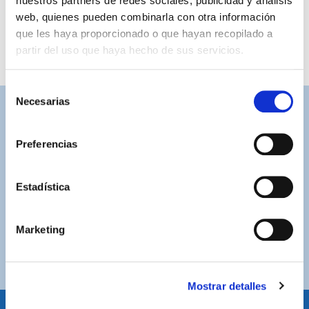
nuestros partners de redes sociales, publicidad y análisis
web, quienes pueden combinarla con otra información
que les haya proporcionado o que hayan recopilado a
partir del uso que haya hecho de sus servicios.
Selección
Necesarias
de
ASISTENCIA PERSONALIZADA
consentimiento
Contacta con nosotros para solucionar cualquier duda.
Preferencias
ENVÍOS GRATUITOS
Por compras superiores a 100€ (España peninsular)
Estadística
COMPRAS SEGURAS
Marketing
Plataforma de pago segura a través de tarjeta o
PayPal.
Mostrar detalles