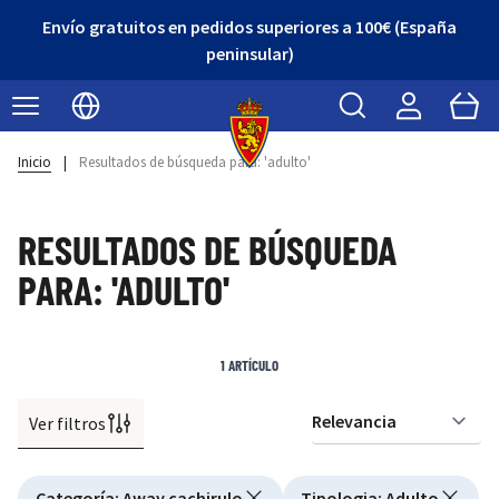
Envío gratuitos en pedidos superiores a 100€ (España
peninsular)
Buscar
Cart
Seleccionar idioma
Inicio
|
Resultados de búsqueda para: 'adulto'
RESULTADOS DE BÚSQUEDA
PARA: 'ADULTO'
1
ARTÍCULO
Ver filtros
Or
Active filtering
Categoría
:
Away cachirulo
Tipologia
:
Adulto