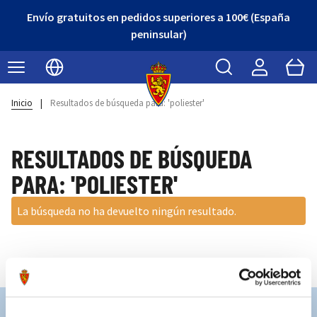
Envío gratuitos en pedidos superiores a 100€ (España
peninsular)
Buscar
Cart
Seleccionar idioma
Inicio
|
Resultados de búsqueda para: 'poliester'
RESULTADOS DE BÚSQUEDA
PARA: 'POLIESTER'
La búsqueda no ha devuelto ningún resultado.