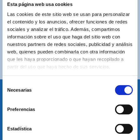
ASISTENCIA PERSONALIZADA
Esta página web usa cookies
Contacta con nosotros para solucionar cualquier duda.
Las cookies de este sitio web se usan para personalizar
el contenido y los anuncios, ofrecer funciones de redes
ENVÍOS GRATUITOS
sociales y analizar el tráfico. Además, compartimos
Por compras superiores a 100€ (España peninsular)
información sobre el uso que haga del sitio web con
nuestros partners de redes sociales, publicidad y análisis
COMPRAS SEGURAS
web, quienes pueden combinarla con otra información
Plataforma de pago segura a través de tarjeta o
que les haya proporcionado o que hayan recopilado a
PayPal.
partir del uso que haya hecho de sus servicios.
Selección
Necesarias
de
consentimiento
IDIOMA
Preferencias
Restablecer el idioma
Volver arriba
Estadística
SUSCRÍBETE A NUESTRA NEWSLETTER