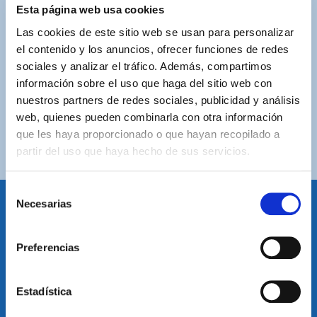
ASISTENCIA PERSONALIZADA
Esta página web usa cookies
Contacta con nosotros para solucionar cualquier duda.
Las cookies de este sitio web se usan para personalizar
el contenido y los anuncios, ofrecer funciones de redes
ENVÍOS GRATUITOS
sociales y analizar el tráfico. Además, compartimos
Por compras superiores a 100€ (España peninsular)
información sobre el uso que haga del sitio web con
nuestros partners de redes sociales, publicidad y análisis
COMPRAS SEGURAS
web, quienes pueden combinarla con otra información
Plataforma de pago segura a través de tarjeta o
que les haya proporcionado o que hayan recopilado a
PayPal.
partir del uso que haya hecho de sus servicios.
Selección
Necesarias
de
consentimiento
IDIOMA
Preferencias
Restablecer el idioma
Volver arriba
Estadística
SUSCRÍBETE A NUESTRA NEWSLETTER