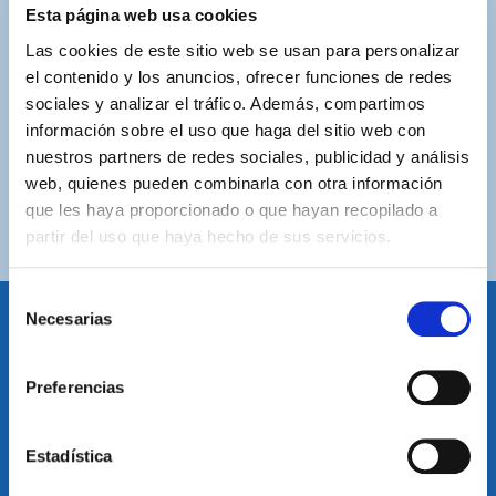
ASISTENCIA PERSONALIZADA
Esta página web usa cookies
Contacta con nosotros para solucionar cualquier duda.
Las cookies de este sitio web se usan para personalizar
el contenido y los anuncios, ofrecer funciones de redes
ENVÍOS GRATUITOS
sociales y analizar el tráfico. Además, compartimos
Por compras superiores a 100€ (España peninsular)
información sobre el uso que haga del sitio web con
nuestros partners de redes sociales, publicidad y análisis
COMPRAS SEGURAS
web, quienes pueden combinarla con otra información
Plataforma de pago segura a través de tarjeta o
que les haya proporcionado o que hayan recopilado a
PayPal.
partir del uso que haya hecho de sus servicios.
Selección
Necesarias
de
consentimiento
IDIOMA
Preferencias
Restablecer el idioma
Volver arriba
Estadística
SUSCRÍBETE A NUESTRA NEWSLETTER