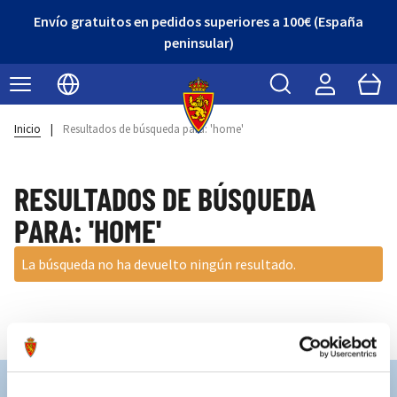
Envío gratuitos en pedidos superiores a 100€ (España
peninsular)
Buscar
Cart
Seleccionar idioma
Inicio
|
Resultados de búsqueda para: 'home'
RESULTADOS DE BÚSQUEDA
PARA: 'HOME'
La búsqueda no ha devuelto ningún resultado.