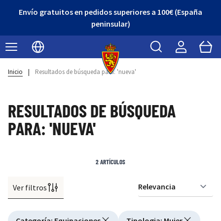
Envío gratuitos en pedidos superiores a 100€ (España
peninsular)
Buscar
Cart
Seleccionar idioma
Inicio
|
Resultados de búsqueda para: 'nueva'
RESULTADOS DE BÚSQUEDA
PARA: 'NUEVA'
2
ARTÍCULOS
Ver filtros
Or
Active filtering
Categoría
:
Equipaciones
Tipologia
:
Mujer