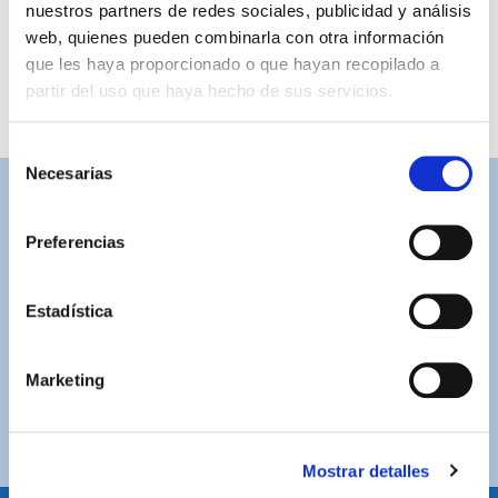
nuestros partners de redes sociales, publicidad y análisis
web, quienes pueden combinarla con otra información
que les haya proporcionado o que hayan recopilado a
partir del uso que haya hecho de sus servicios.
Selección
Necesarias
de
consentimiento
ASISTENCIA PERSONALIZADA
Contacta con nosotros para solucionar cualquier duda.
Preferencias
ENVÍOS GRATUITOS
Estadística
Por compras superiores a 100€ (España peninsular)
COMPRAS SEGURAS
Marketing
Plataforma de pago segura a través de tarjeta o
PayPal.
Mostrar detalles