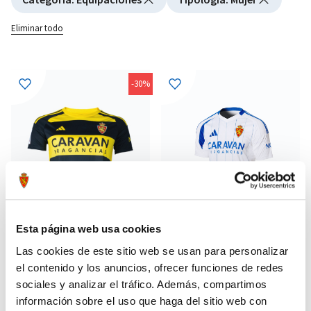
Eliminar todo
-30%
Esta página web usa cookies
Las cookies de este sitio web se usan para personalizar
el contenido y los anuncios, ofrecer funciones de redes
CAMISETA AWAY AVISPA MUJER
CAMISETA HOME MUJER 24/25
55,97 €
55,99 €
23/24
sociales y analizar el tráfico. Además, compartimos
79,95 €
79,99 €
información sobre el uso que haga del sitio web con