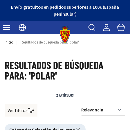
Envío gratuitos en pedidos superiores a 100€ (España
peninsular)
Buscar
Cart
Seleccionar idioma
Inicio
|
Resultados de búsqueda para: 'polar'
RESULTADOS DE BÚSQUEDA
PARA: 'POLAR'
2
ARTÍCULOS
Ver filtros
Or
Active filtering
Categoría
:
Selección de invierno