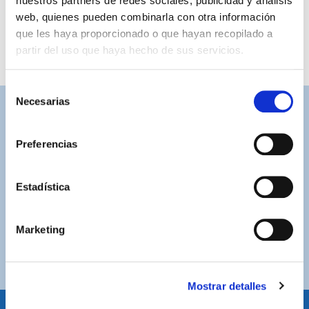
nuestros partners de redes sociales, publicidad y análisis
web, quienes pueden combinarla con otra información
que les haya proporcionado o que hayan recopilado a
partir del uso que haya hecho de sus servicios.
Selección
Necesarias
de
ASISTENCIA PERSONALIZADA
consentimiento
Contacta con nosotros para solucionar cualquier duda.
Preferencias
ENVÍOS GRATUITOS
Por compras superiores a 100€ (España peninsular)
Estadística
COMPRAS SEGURAS
Marketing
Plataforma de pago segura a través de tarjeta o
PayPal.
Mostrar detalles