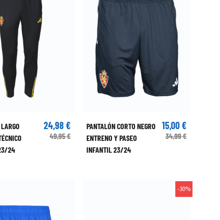
24,98 €
15,00 €
 LARGO
PANTALÓN CORTO NEGRO
49,95 €
34,99 €
TÉCNICO
ENTRENO Y PASEO
23/24
INFANTIL 23/24
-30%