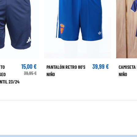
15,00 €
39,99 €
RTO
PANTALÓN RETRO 80'S
CAMISETA 
39,95 €
SEO
NIÑO
NIÑO
NTIL 23/24