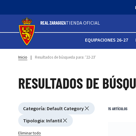
TIENDA OFICIAL
REAL ZARAGOZA
EQUIPACIONES 26-27
Inicio
|
Resultados de búsqueda para: '22-23'
RESULTADOS DE BÚSQUE
Active filtering
Categoría
:
Default Category
Ver filtros
15
ARTÍCULOS
Tipologia
:
Infantil
Eliminar todo