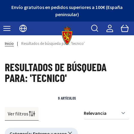
Envío gratuitos en pedidos superiores a 100€ (España
peninsular)
Buscar
Cart
Seleccionar idioma
Inicio
|
Resultados de búsqueda para: 'tecnico'
RESULTADOS DE BÚSQUEDA
PARA: 'TECNICO'
9
ARTÍCULOS
Ver filtros
Or
Active filtering
Categoría
:
Entreno y paseo