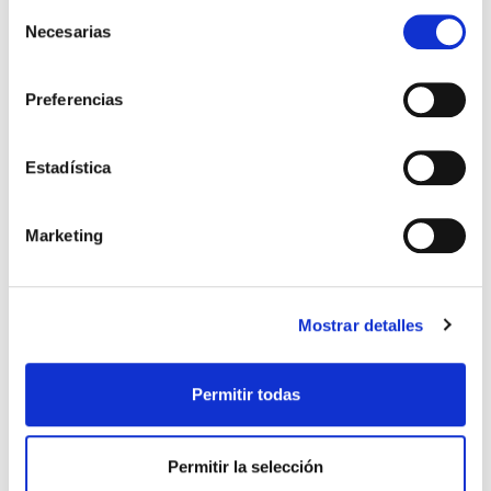
Selección
Necesarias
de
consentimiento
Preferencias
Estadística
CHAQUETA PASEO TÉCNICO
SUDADERA PREMATCH 24/25
41,99 €
50,99 €
Marketing
ADULTO 24/25
69,99 €
59,99 €
Mostrar detalles
Permitir todas
Permitir la selección