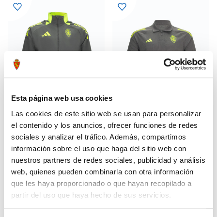
Esta página web usa cookies
Las cookies de este sitio web se usan para personalizar
el contenido y los anuncios, ofrecer funciones de redes
sociales y analizar el tráfico. Además, compartimos
CHUBASQUERO TÉCNICO
POLO PASEO TÉCNICO 24/25
47,99 €
29,99 €
ADULTO 24/25
información sobre el uso que haga del sitio web con
79,99 €
49,99 €
nuestros partners de redes sociales, publicidad y análisis
web, quienes pueden combinarla con otra información
que les haya proporcionado o que hayan recopilado a
partir del uso que haya hecho de sus servicios.