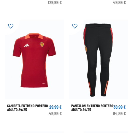
CAMISETA ENTRENO PORTERO
PANTALÓN ENTRENO PORTERO
29,99 €
38,99 €
ADULTO 24/25
ADULTO 24/25
49,99 €
64,99 €