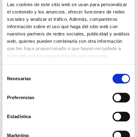
Las cookies de este sitio web se usan para personalizar
el contenido y los anuncios, ofrecer funciones de redes
CAMISETA ENTRENO TÉCNICO
CHAQUETA PASEO JUGADOR
29,99 €
41,99 €
ADULTO 24/25
ADULTO 24/25
sociales y analizar el tráfico. Además, compartimos
49,99 €
69,99 €
información sobre el uso que haga del sitio web con
nuestros partners de redes sociales, publicidad y análisis
web, quienes pueden combinarla con otra información
que les haya proporcionado o que hayan recopilado a
partir del uso que haya hecho de sus servicios.
Selección
Necesarias
de
consentimiento
Preferencias
Estadística
POLO PASEO JUGADOR ADULTO
PANTALÓN CORTO PASEO
29,99 €
23,99 €
24/25
JUGADOR ADULTO 24/25
49,99 €
39,99 €
Marketing