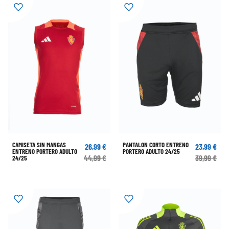
CAMISETA SIN MANGAS
PANTALON CORTO ENTRENO
26,99 €
23,99 €
ENTRENO PORTERO ADULTO
PORTERO ADULTO 24/25
44,99 €
39,99 €
24/25