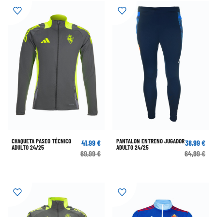
CHAQUETA PASEO TÉCNICO
PANTALON ENTRENO JUGADOR
41,99 €
38,99 €
ADULTO 24/25
ADULTO 24/25
69,99 €
64,99 €