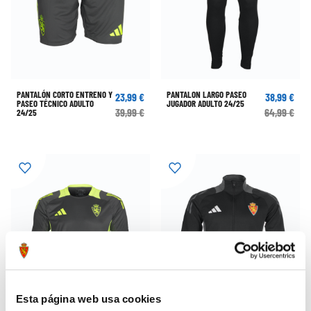
PANTALÓN CORTO ENTRENO Y
PANTALON LARGO PASEO
23,99 €
38,99 €
PASEO TÉCNICO ADULTO
JUGADOR ADULTO 24/25
39,99 €
64,99 €
24/25
Esta página web usa cookies