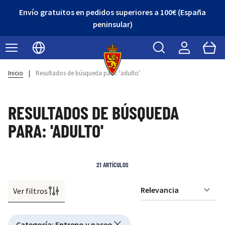
¡Descubre nuestro Outlet con grandes descuentos!
Buscar
Cart
Seleccionar idioma
Inicio
|
Resultados de búsqueda para: 'adulto'
RESULTADOS DE BÚSQUEDA
PARA: 'ADULTO'
21
ARTÍCULOS
Ver filtros
Or
Active filtering
Categoría
:
Entreno y paseo