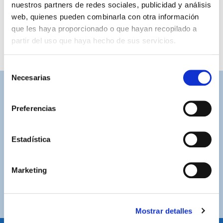
nuestros partners de redes sociales, publicidad y análisis
web, quienes pueden combinarla con otra información
que les haya proporcionado o que hayan recopilado a
partir del uso que haya hecho de sus servicios.
Selección
Necesarias
de
consentimiento
ASISTENCIA PERSONALIZADA
Contacta con nosotros para solucionar cualquier duda.
Preferencias
ENVÍOS GRATUITOS
Estadística
Por compras superiores a 100€ (España peninsular)
COMPRAS SEGURAS
Marketing
Plataforma de pago segura a través de tarjeta o
PayPal.
Mostrar detalles