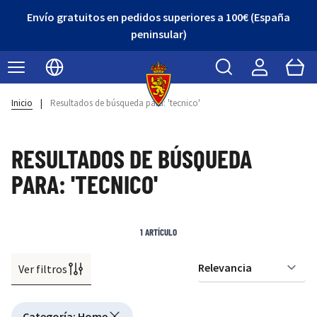
Envío gratuitos en pedidos superiores a 100€ (España
peninsular)
Buscar
Cart
Seleccionar idioma
Inicio
|
Resultados de búsqueda para: 'tecnico'
RESULTADOS DE BÚSQUEDA
PARA: 'TECNICO'
1
ARTÍCULO
Ver filtros
Or
Active filtering
Categoría
:
Home