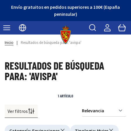
Envío gratuitos en pedidos superiores a 100€ (España
peninsular)
Buscar
Cart
Seleccionar idioma
Inicio
|
Resultados de búsqueda para: 'avispa'
RESULTADOS DE BÚSQUEDA
PARA: 'AVISPA'
1
ARTÍCULO
Ver filtros
Or
Active filtering
Categoría
:
Equipaciones
Tipologia
:
Mujer