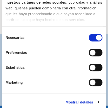
nuestros partners de redes sociales, publicidad y análisis
web, quienes pueden combinarla con otra información
que les haya proporcionado o que hayan recopilado a
partir del uso que haya hecho de sus servicios.
Selección
Necesarias
de
consentimiento
ASISTENCIA PERSONALIZADA
Contacta con nosotros para solucionar cualquier duda.
Preferencias
ENVÍOS GRATUITOS
Estadística
Por compras superiores a 100€ (España peninsular)
COMPRAS SEGURAS
Marketing
Plataforma de pago segura a través de tarjeta o
PayPal.
Mostrar detalles