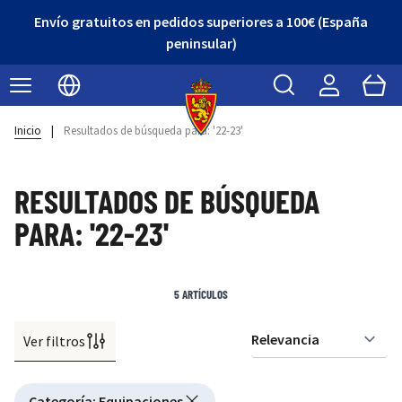
Envío gratuitos en pedidos superiores a 100€ (España
peninsular)
Buscar
Cart
Seleccionar idioma
Inicio
|
Resultados de búsqueda para: '22-23'
RESULTADOS DE BÚSQUEDA
PARA: '22-23'
5
ARTÍCULOS
Ver filtros
Or
Active filtering
Categoría
:
Equipaciones