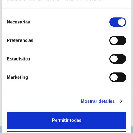
Selección
Necesarias
de
consentimiento
Preferencias
Estadística
CAMISETA AWAY TOMATE
79,95 €
ADULTO 23/24
Marketing
Mostrar detalles
Permitir todas