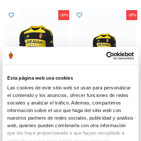
-30%
-30%
Esta página web usa cookies
Las cookies de este sitio web se usan para personalizar
el contenido y los anuncios, ofrecer funciones de redes
CAMISETA AWAY AVISPA
CAMISETA AWAY AVISPA
55,97 €
48,97 €
sociales y analizar el tráfico. Además, compartimos
ADULTO 23/24
INFANTIL 23/24
79,95 €
69,95 €
información sobre el uso que haga del sitio web con
nuestros partners de redes sociales, publicidad y análisis
web, quienes pueden combinarla con otra información
que les haya proporcionado o que hayan recopilado a
partir del uso que haya hecho de sus servicios.