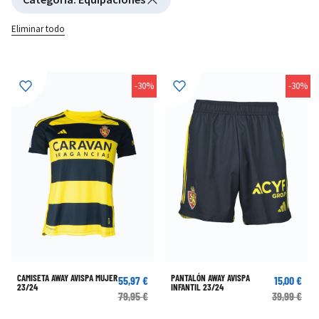
Eliminar todo
-30%
-30%
CAMISETA AWAY AVISPA MUJER
PANTALÓN AWAY AVISPA
55,97 €
15,00 €
23/24
INFANTIL 23/24
79,95 €
39,99 €