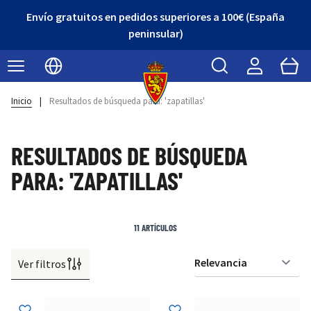
Envío gratuitos en pedidos superiores a 100€ (España
peninsular)
Buscar
Cart
Seleccionar idioma
Inicio
|
Resultados de búsqueda para: 'zapatillas'
RESULTADOS DE BÚSQUEDA
PARA: 'ZAPATILLAS'
11
ARTÍCULOS
Ver filtros
Or