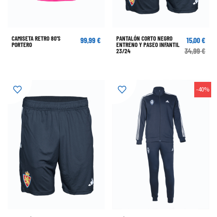
CAMISETA RETRO 80'S
PANTALÓN CORTO NEGRO
99,99 €
15,00 €
PORTERO
ENTRENO Y PASEO INFANTIL
34,99 €
23/24
-40%