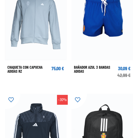
CHAQUETA CON CAPUCHA
BAÑADOR AZUL 3 BANDAS
75,00 €
30,09 €
ADIDAS RZ
ADIDAS
42,99 €
-30%