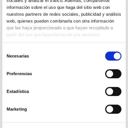
sociales y analizar el tráfico. Además, compartimos
información sobre el uso que haga del sitio web con
nuestros partners de redes sociales, publicidad y análisis
web, quienes pueden combinarla con otra información
CHALECO CON CAPUCHA
PANTALÓN LARGO ENTRENO Y
70,00 €
24,98 €
que les haya proporcionado o que hayan recopilado a
PLUMAS ADIDAS NEGRO
PASEO JUGADOR INFANTIL
140,00 €
49,95 €
23/24
partir del uso que haya hecho de sus servicios.
Selección
Necesarias
de
consentimiento
Preferencias
Estadística
Marketing