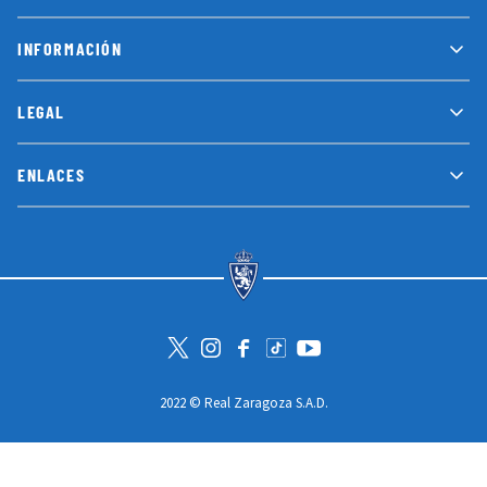
INFORMACIÓN
LEGAL
ENLACES
Visita la cuenta de Twitter
Visita el perfil de Instagram
Visita la página de Facebook
Visit Tiktok account
Visita el canal de Youtube
2022 © Real Zaragoza S.A.D.