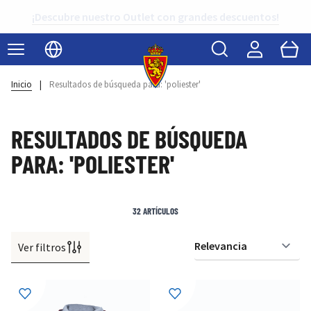
¡Descubre nuestro Outlet con grandes descuentos!
Buscar
Cart
Seleccionar idioma
Inicio
|
Resultados de búsqueda para: 'poliester'
RESULTADOS DE BÚSQUEDA
PARA: 'POLIESTER'
32
ARTÍCULOS
Ver filtros
Or