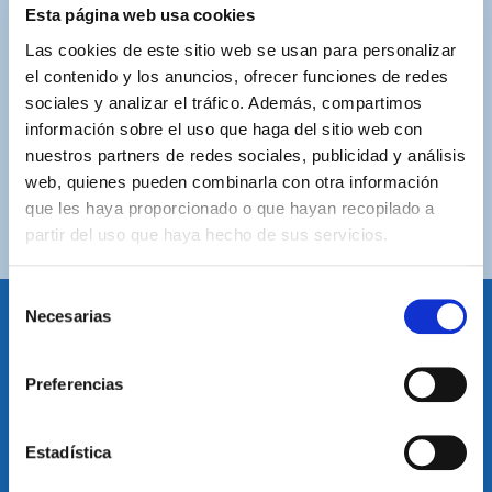
ASISTENCIA PERSONALIZADA
Esta página web usa cookies
Contacta con nosotros para solucionar cualquier duda.
Las cookies de este sitio web se usan para personalizar
el contenido y los anuncios, ofrecer funciones de redes
ENVÍOS GRATUITOS
sociales y analizar el tráfico. Además, compartimos
Por compras superiores a 100€ (España peninsular)
información sobre el uso que haga del sitio web con
nuestros partners de redes sociales, publicidad y análisis
COMPRAS SEGURAS
web, quienes pueden combinarla con otra información
Plataforma de pago segura a través de tarjeta o
que les haya proporcionado o que hayan recopilado a
PayPal.
partir del uso que haya hecho de sus servicios.
Selección
Necesarias
de
consentimiento
IDIOMA
Preferencias
Restablecer el idioma
Volver arriba
Estadística
SUSCRÍBETE A NUESTRA NEWSLETTER