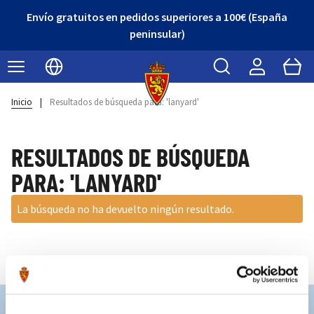
Envío gratuitos en pedidos superiores a 100€ (España
peninsular)
Buscar
Cart
Seleccionar idioma
Inicio
|
Resultados de búsqueda para: 'lanyard'
RESULTADOS DE BÚSQUEDA
PARA: 'LANYARD'
La búsqueda no ha devuelto ningún resultado.