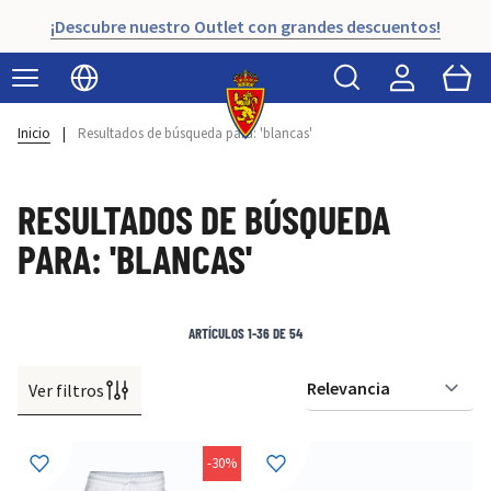
¡Descubre nuestro Outlet con grandes descuentos!
Buscar
Cart
Seleccionar idioma
Inicio
|
Resultados de búsqueda para: 'blancas'
RESULTADOS DE BÚSQUEDA
PARA: 'BLANCAS'
ARTÍCULOS
1
-
36
DE
54
Ver filtros
Or
-30%