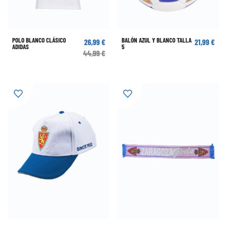
POLO BLANCO CLÁSICO
BALÓN AZUL Y BLANCO TALLA
26,99 €
21,99 €
ADIDAS
5
44,99 €