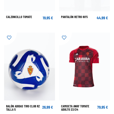
CALZONCILLO TOMATE
PANTALÓN RETRO 80'S
19,95 €
44,99 €
BALÓN ADIDAS TIRO CLUB RZ
CAMISETA AWAY TOMATE
26,99 €
79,95 €
TALLA 5
ADULTO 23/24