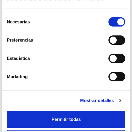
-30%
Selección
Necesarias
de
consentimiento
Preferencias
Estadística
Marketing
SUDADERA CASUAL GOLDEN
BUFANDA BICOLOR REAL
41,99 €
15,00 €
ZARAGOZA
59,99 €
Mostrar detalles
Permitir todas
-30%