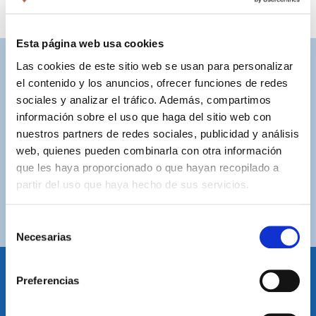
Esta página web usa cookies
Las cookies de este sitio web se usan para personalizar
ASISTENCIA PERSONALIZADA
el contenido y los anuncios, ofrecer funciones de redes
Contacta con nosotros para solucionar cualquier duda.
sociales y analizar el tráfico. Además, compartimos
información sobre el uso que haga del sitio web con
ENVÍOS GRATUITOS
nuestros partners de redes sociales, publicidad y análisis
Por compras superiores a 100€ (España peninsular)
web, quienes pueden combinarla con otra información
que les haya proporcionado o que hayan recopilado a
COMPRAS SEGURAS
partir del uso que haya hecho de sus servicios.
Plataforma de pago segura a través de tarjeta o
PayPal.
Selección
Necesarias
de
consentimiento
Preferencias
IDIOMA