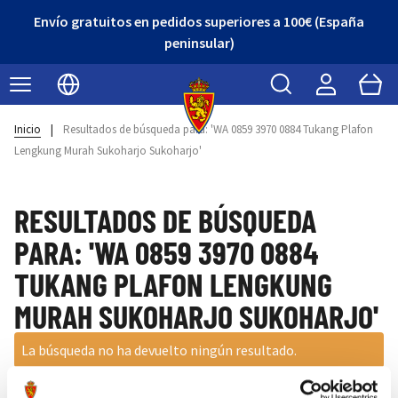
Envío gratuitos en pedidos superiores a 100€ (España
peninsular)
Buscar
Cart
Seleccionar idioma
Inicio
|
Resultados de búsqueda para: 'WA 0859 3970 0884 Tukang Plafon
Lengkung Murah Sukoharjo Sukoharjo'
RESULTADOS DE BÚSQUEDA
PARA: 'WA 0859 3970 0884
TUKANG PLAFON LENGKUNG
MURAH SUKOHARJO SUKOHARJO'
La búsqueda no ha devuelto ningún resultado.