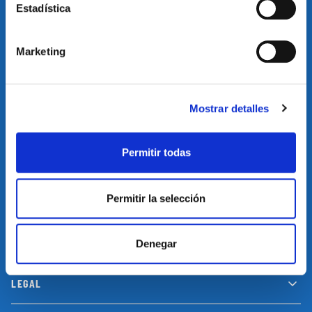
Estadística
Restablecer el idioma
Volver arriba
Marketing
SUSCRÍBETE A NUESTRA NEWSLETTER
Suscríbete a nuestro newsletter y no te pierdas las últimas
Mostrar detalles
novedades y promociones
Permitir todas
SUSCRIBIRSE
Permitir la selección
INFORMACIÓN
Denegar
LEGAL