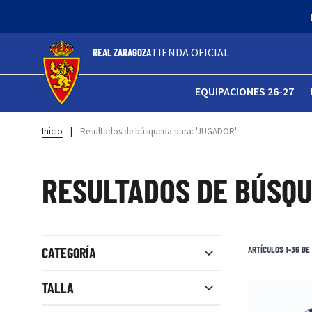
TIENDA OFICIAL
REAL ZARAGOZA
EQUIPACIONES 26-27
Inicio
|
Resultados de búsqueda para: 'JUGADOR'
RESULTADOS DE BÚSQU
Ver filtros
ARTÍCULOS
1
-
36
DE
CATEGORÍA
Close filters
TALLA