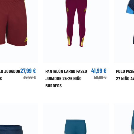
27,99 €
41,99 €
EO JUGADOR
PANTALÓN LARGO PASEO
POLO PAS
39,99 €
59,99 €
S
JUGADOR 25-26 NIÑO
27 NIÑO A
BURDEOS