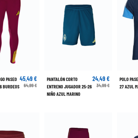
45,49 €
24,49 €
GO PASEO
PANTALÓN CORTO
POLO PAS
64,99 €
34,99 €
6 BURDEOS
ENTRENO JUGADOR 25-26
27 AZUL 
NIÑO AZUL MARINO