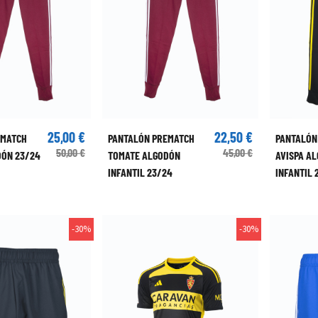
25,00 €
22,50 €
EMATCH
PANTALÓN PREMATCH
PANTALÓN
50,00 €
45,00 €
DÓN 23/24
TOMATE ALGODÓN
AVISPA A
INFANTIL 23/24
INFANTIL 
-30%
-30%