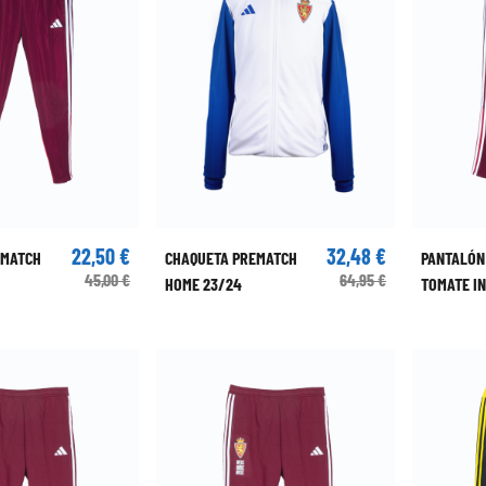
22,50 €
32,48 €
EMATCH
CHAQUETA PREMATCH
PANTALÓN
45,00 €
64,95 €
HOME 23/24
TOMATE IN