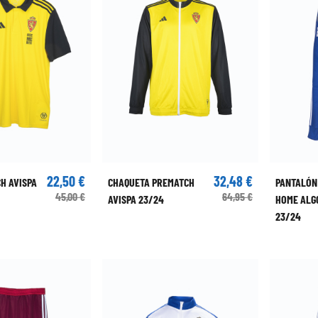
22,50 €
32,48 €
H AVISPA
CHAQUETA PREMATCH
PANTALÓN
45,00 €
64,95 €
AVISPA 23/24
HOME ALG
23/24