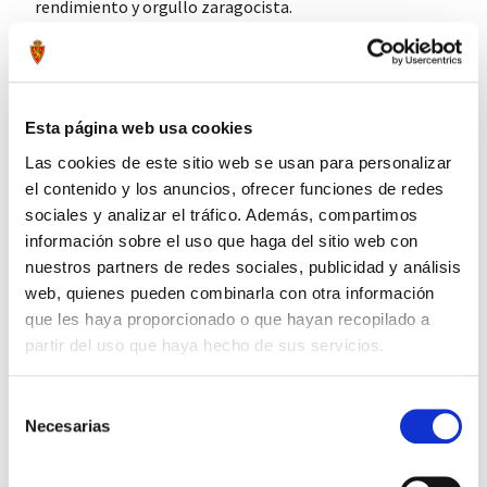
rendimiento y orgullo zaragocista.
Tags:
#camiseta
#entreno
#técnico
#25-26
#niño
#negro
#adidas
#realzaragoza
Compartir por Whatsapp
Esta página web usa cookies
Las cookies de este sitio web se usan para personalizar
el contenido y los anuncios, ofrecer funciones de redes
sociales y analizar el tráfico. Además, compartimos
Press to skip carousel
PRODUCTOS RELACIONADOS
información sobre el uso que haga del sitio web con
nuestros partners de redes sociales, publicidad y análisis
web, quienes pueden combinarla con otra información
que les haya proporcionado o que hayan recopilado a
partir del uso que haya hecho de sus servicios.
Selección
Necesarias
de
consentimiento