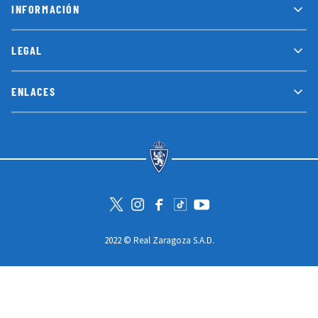
INFORMACIÓN
LEGAL
ENLACES
Visita la cuenta de Twitter
Visita el perfil de Instagram
Visita la página de Facebook
Visit Tiktok account
Visita el canal de Youtube
2022 © Real Zaragoza S.A.D.