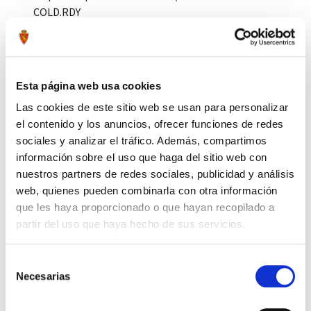
COLD.RDY
Color del artículo: Negro
Tags:
#braga
#cuello
#adidas
#cold.rdy
Esta página web usa cookies
Compartir por Whatsapp
Las cookies de este sitio web se usan para personalizar
el contenido y los anuncios, ofrecer funciones de redes
sociales y analizar el tráfico. Además, compartimos
información sobre el uso que haga del sitio web con
Press to skip carousel
PRODUCTOS RELACIONADOS
nuestros partners de redes sociales, publicidad y análisis
web, quienes pueden combinarla con otra información
que les haya proporcionado o que hayan recopilado a
partir del uso que haya hecho de sus servicios.
Selección
Necesarias
de
consentimiento