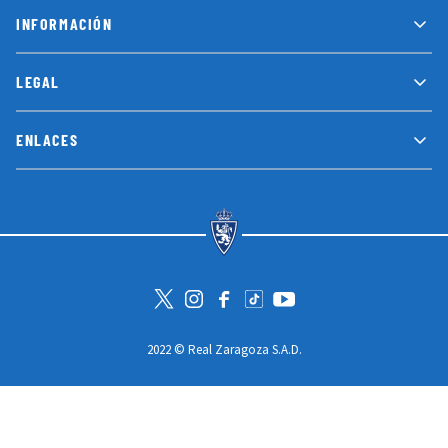
INFORMACIÓN
LEGAL
ENLACES
Visita la cuenta de Twitter
Visita el perfil de Instagram
Visita la página de Facebook
Visit Tiktok account
Visita el canal de Youtube
2022 © Real Zaragoza S.A.D.