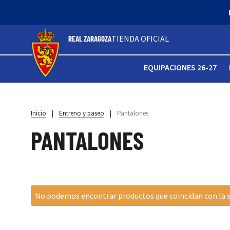
TIENDA OFICIAL
REAL ZARAGOZA
EQUIPACIONES 26-27
Inicio
|
Entreno y paseo
|
Pantalones
PANTALONES
No podemos encontrar productos que coincidan con la s