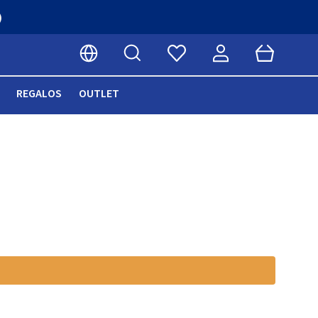
)
Buscar
Cart
Seleccionar idioma
REGALOS
OUTLET