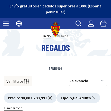
Envío gratuitos en pedidos superiores a 100€ (España
peninsular)
Buscar
Cart
Seleccionar idioma
Inicio
|
Regalos
REGALOS
1
ARTÍCULO
Ver filtros
Or
Active filtering
Precio
:
90,00 € - 99,99 €
Tipologia
:
Adulto
Eliminar todo