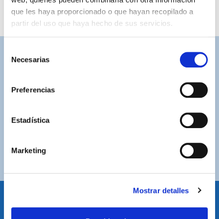
que les haya proporcionado o que hayan recopilado a
partir del uso que haya hecho de sus servicios.
Selección
Necesarias
ASISTENCIA PERSONALIZADA
de
Contacta con nosotros para solucionar cualquier duda.
consentimiento
Preferencias
ENVÍOS GRATUITOS
Por compras superiores a 100€ (España peninsular)
Estadística
COMPRAS SEGURAS
Plataforma de pago segura a través de tarjeta o
Marketing
PayPal.
Mostrar detalles
IDIOMA