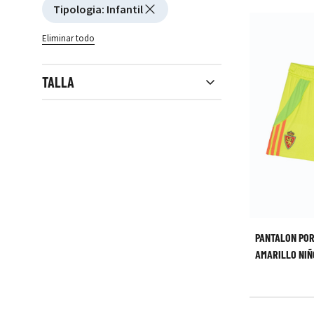
Tipologia
:
Infantil
Eliminar todo
TALLA
Close filters
PANTALON PO
AMARILLO NIÑ