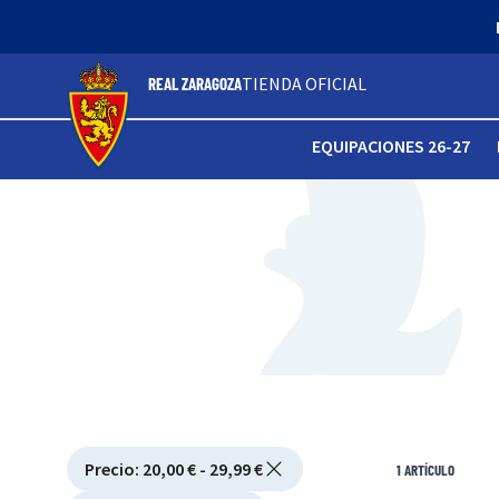
TIENDA OFICIAL
REAL ZARAGOZA
EQUIPACIONES 26-27
Active filtering
Precio
:
20,00 € - 29,99 €
Ver filtros
1
ARTÍCULO