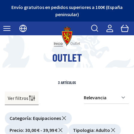
Envío gratuitos en pedidos superiores a 100€ (España
peninsular)
Buscar
Cart
Seleccionar idioma
Inicio
|
Outlet
OUTLET
3
ARTÍCULOS
Ver filtros
Or
Active filtering
Categoría
:
Equipaciones
Precio
:
30,00 € - 39,99 €
Tipologia
:
Adulto