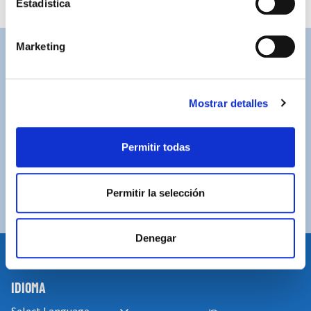
Estadística
Marketing
ASISTENCIA PERSONALIZADA
Contacta con nosotros para solucionar cualquier duda.
Mostrar detalles
ENVÍOS GRATUITOS
Por compras superiores a 100€ (España peninsular)
Permitir todas
COMPRAS SEGURAS
Plataforma de pago segura a través de tarjeta o
Permitir la selección
PayPal.
Denegar
IDIOMA