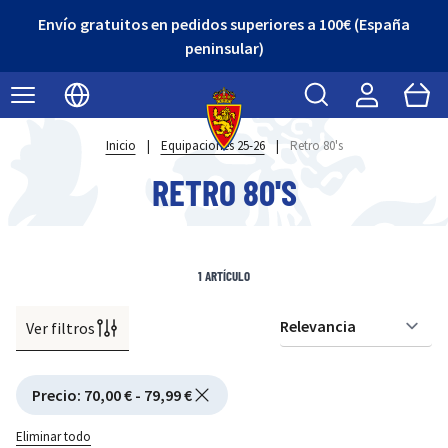
Envío gratuitos en pedidos superiores a 100€ (España
peninsular)
Buscar
Cart
Seleccionar idioma
Inicio
|
Equipaciones 25-26
|
Retro 80's
RETRO 80'S
1
ARTÍCULO
Ver filtros
Or
Active filtering
Precio
:
70,00 € - 79,99 €
Eliminar todo