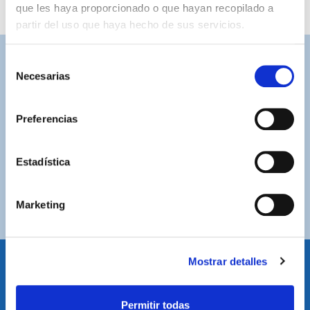
que les haya proporcionado o que hayan recopilado a
partir del uso que haya hecho de sus servicios.
Selección
ASISTENCIA PERSONALIZADA
Necesarias
de
Contacta con nosotros para solucionar cualquier duda.
consentimiento
Preferencias
ENVÍOS GRATUITOS
Por compras superiores a 100€ (España peninsular)
Estadística
COMPRAS SEGURAS
Plataforma de pago segura a través de tarjeta o
PayPal.
Marketing
Mostrar detalles
IDIOMA
Permitir todas