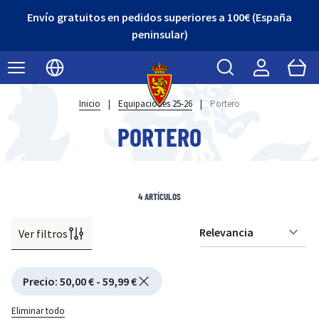
Envío gratuitos en pedidos superiores a 100€ (España
peninsular)
Buscar
Cart
Seleccionar idioma
Inicio
|
Equipaciones 25-26
|
Portero
PORTERO
4
ARTÍCULOS
Ver filtros
Or
Active filtering
Precio
:
50,00 € - 59,99 €
Eliminar todo