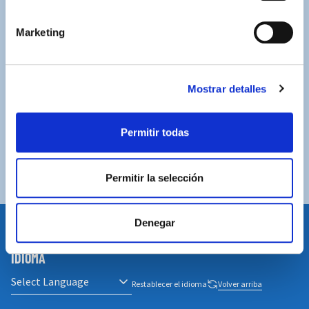
Marketing
ASISTENCIA PERSONALIZADA
Contacta con nosotros para solucionar cualquier duda.
ENVÍOS GRATUITOS
Mostrar detalles
Por compras superiores a 100€ (España peninsular)
Permitir todas
COMPRAS SEGURAS
Plataforma de pago segura a través de tarjeta o
PayPal.
Permitir la selección
Denegar
IDIOMA
Restablecer el idioma
Volver arriba