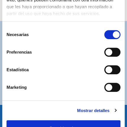
que les haya proporcionado o que hayan recopilado a
partir del uso que haya hecho de sus servicios.
Selección
Necesarias
ASISTENCIA PERSONALIZADA
de
Contacta con nosotros para solucionar cualquier duda.
consentimiento
Preferencias
ENVÍOS GRATUITOS
Por compras superiores a 100€ (España peninsular)
Estadística
COMPRAS SEGURAS
Plataforma de pago segura a través de tarjeta o
Marketing
PayPal.
Mostrar detalles
IDIOMA