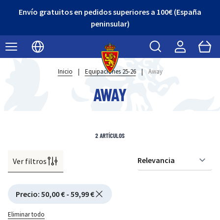
Envío gratuitos en pedidos superiores a 100€ (España
peninsular)
Buscar
Cart
Seleccionar idioma
Inicio
|
Equipaciones 25-26
|
Away
AWAY
2
ARTÍCULOS
Ver filtros
Or
Active filtering
Precio
:
50,00 € - 59,99 €
Eliminar todo