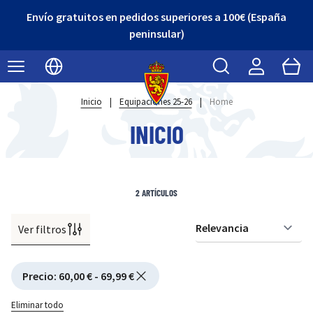
Envío gratuitos en pedidos superiores a 100€ (España
peninsular)
Buscar
Cart
Seleccionar idioma
Inicio
|
Equipaciones 25-26
|
Home
INICIO
2
ARTÍCULOS
Ver filtros
Or
Active filtering
Precio
:
60,00 € - 69,99 €
Eliminar todo