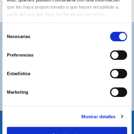
que les haya proporcionado o que hayan recopilado a
partir del uso que haya hecho de sus servicios.
Selección
Necesarias
ASISTENCIA PERSONALIZADA
de
Contacta con nosotros para solucionar cualquier duda.
consentimiento
Preferencias
ENVÍOS GRATUITOS
Por compras superiores a 100€ (España peninsular)
Estadística
COMPRAS SEGURAS
Plataforma de pago segura a través de tarjeta o
Marketing
PayPal.
Mostrar detalles
IDIOMA