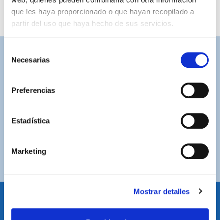
que les haya proporcionado o que hayan recopilado a
partir del uso que haya hecho de sus servicios.
Selección
Necesarias
ASISTENCIA PERSONALIZADA
de
Contacta con nosotros para solucionar cualquier duda.
consentimiento
Preferencias
ENVÍOS GRATUITOS
Por compras superiores a 100€ (España peninsular)
Estadística
COMPRAS SEGURAS
Plataforma de pago segura a través de tarjeta o
Marketing
PayPal.
Mostrar detalles
IDIOMA