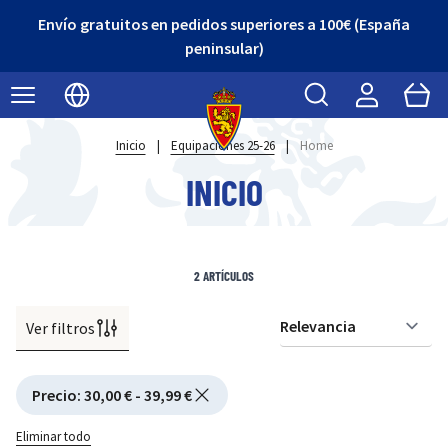
Envío gratuitos en pedidos superiores a 100€ (España
peninsular)
Buscar
Cart
Seleccionar idioma
Inicio
|
Equipaciones 25-26
|
Home
INICIO
2
ARTÍCULOS
Ver filtros
Or
Active filtering
Precio
:
30,00 € - 39,99 €
Eliminar todo