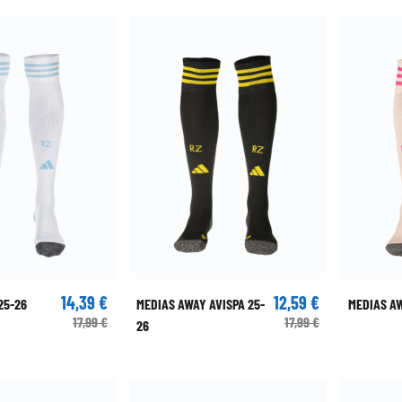
14,39 €
12,59 €
25-26
MEDIAS AWAY AVISPA 25-
MEDIAS A
17,99 €
17,99 €
26