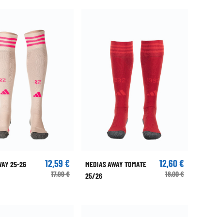
12,59 €
12,60 €
WAY 25-26
MEDIAS AWAY TOMATE
17,99 €
18,00 €
25/26