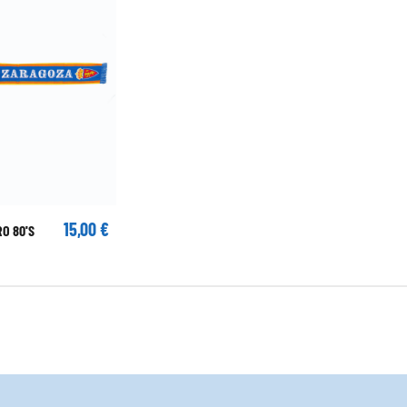
15,00 €
O 80'S