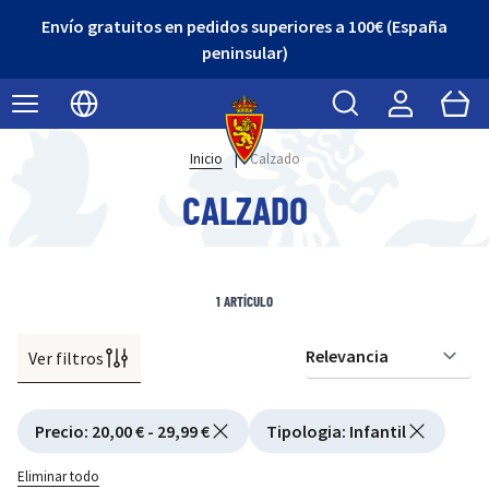
Envío gratuitos en pedidos superiores a 100€ (España
peninsular)
Buscar
Cart
Seleccionar idioma
Inicio
|
Calzado
CALZADO
1
ARTÍCULO
Ver filtros
Or
Active filtering
Precio
:
20,00 € - 29,99 €
Tipologia
:
Infantil
Eliminar todo