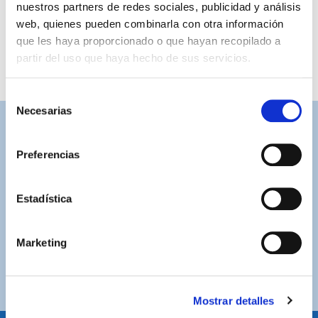
nuestros partners de redes sociales, publicidad y análisis
web, quienes pueden combinarla con otra información
que les haya proporcionado o que hayan recopilado a
partir del uso que haya hecho de sus servicios.
Selección
Necesarias
de
consentimiento
ASISTENCIA PERSONALIZADA
Contacta con nosotros para solucionar cualquier duda.
Preferencias
ENVÍOS GRATUITOS
Estadística
Por compras superiores a 100€ (España peninsular)
COMPRAS SEGURAS
Marketing
Plataforma de pago segura a través de tarjeta o
PayPal.
Mostrar detalles