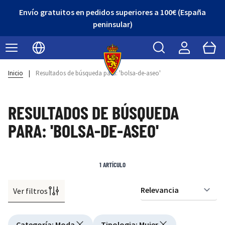
Envío gratuitos en pedidos superiores a 100€ (España
peninsular)
Buscar
Cart
Seleccionar idioma
Inicio
|
Resultados de búsqueda para: 'bolsa-de-aseo'
RESULTADOS DE BÚSQUEDA
PARA: 'BOLSA-DE-ASEO'
1
ARTÍCULO
Ver filtros
Or
Active filtering
Categoría
:
Moda
Tipologia
:
Mujer