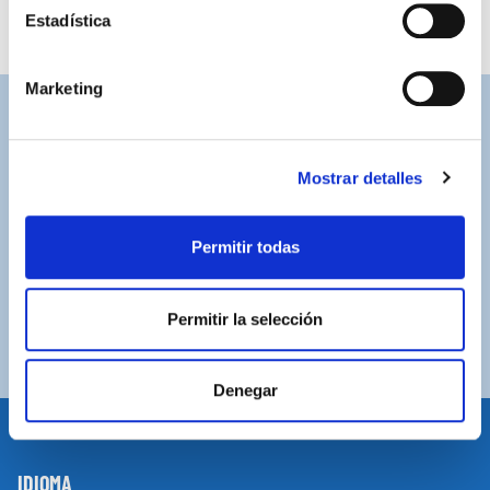
Estadística
Marketing
ASISTENCIA PERSONALIZADA
Contacta con nosotros para solucionar cualquier duda.
Mostrar detalles
ENVÍOS GRATUITOS
Por compras superiores a 100€ (España peninsular)
Permitir todas
COMPRAS SEGURAS
Plataforma de pago segura a través de tarjeta o
Permitir la selección
PayPal.
Denegar
IDIOMA