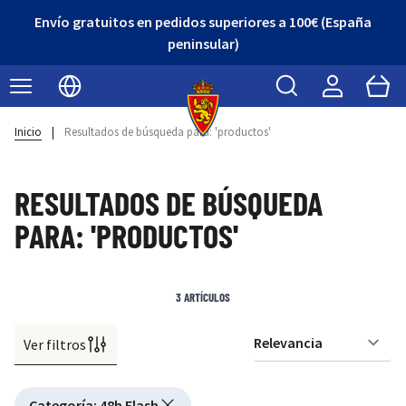
Envío gratuitos en pedidos superiores a 100€ (España
peninsular)
Buscar
Cart
Seleccionar idioma
Inicio
|
Resultados de búsqueda para: 'productos'
RESULTADOS DE BÚSQUEDA
PARA: 'PRODUCTOS'
3
ARTÍCULOS
Ver filtros
Or
Active filtering
Categoría
:
48h Flash