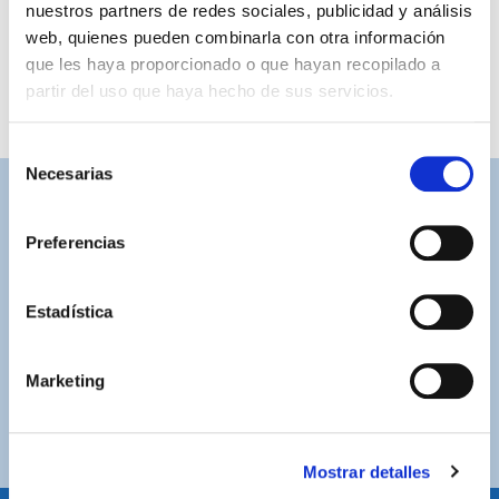
nuestros partners de redes sociales, publicidad y análisis
web, quienes pueden combinarla con otra información
que les haya proporcionado o que hayan recopilado a
partir del uso que haya hecho de sus servicios.
Selección
Necesarias
de
consentimiento
ASISTENCIA PERSONALIZADA
Contacta con nosotros para solucionar cualquier duda.
Preferencias
ENVÍOS GRATUITOS
Estadística
Por compras superiores a 100€ (España peninsular)
COMPRAS SEGURAS
Marketing
Plataforma de pago segura a través de tarjeta o
PayPal.
Mostrar detalles