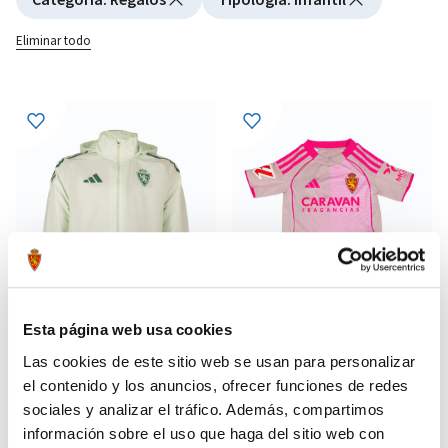
Eliminar todo
Esta página web usa cookies
Las cookies de este sitio web se usan para personalizar
el contenido y los anuncios, ofrecer funciones de redes
CHUBASQUERO ENTRENO
MINIKIT AWAY 25-26
44,79 €
48,99 €
PORTERO 25-26 VERDE
sociales y analizar el tráfico. Además, compartimos
79,99 €
69,99 €
información sobre el uso que haga del sitio web con