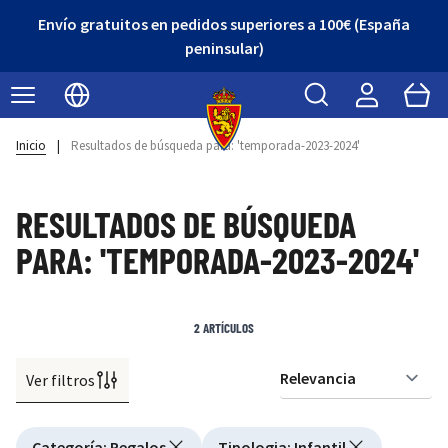
Envío gratuitos en pedidos superiores a 100€ (España
peninsular)
Buscar
Cart
Seleccionar idioma
Inicio
|
Resultados de búsqueda para: 'temporada-2023-2024'
RESULTADOS DE BÚSQUEDA
PARA: 'TEMPORADA-2023-2024'
2
ARTÍCULOS
Ver filtros
Or
Active filtering
Categoría
:
Regalos
Tipologia
:
Infantil